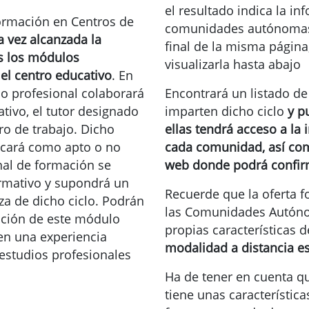
el resultado indica la i
ormación en Centros de
comunidades autónomas 
 vez alcanzada la
final de la misma página
os los módulos
visualizarla hasta abajo
 el centro educativo
. En
o profesional colaborará
Encontrará un listado d
ativo, el tutor designado
imparten dicho ciclo
y p
ro de trabajo. Dicho
ellas tendrá acceso a la
ficará como apto o no
cada comunidad, así com
nal de formación se
web donde podrá confir
formativo y supondrá un
Recuerde que la oferta 
a de dicho ciclo. Podrán
las Comunidades Autónom
ación de este módulo
propias características de
en una experiencia
modalidad a distancia e
 estudios profesionales
Ha de tener en cuenta q
tiene unas característic