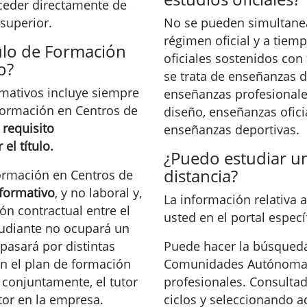
ceder directamente de
superior.
No se pueden simultanea
régimen oficial y a tiem
ulo de Formación
oficiales sostenidos con
o?
se trata de enseñanzas d
ormativos incluye siempre
enseñanzas profesionales
Formación en Centros de
diseño, enseñanzas ofici
s
requisito
enseñanzas deportivas.
el título.
¿Puedo estudiar un
distancia?
ormación en Centros de
 formativo
, y no laboral y,
La información relativa a
ión contractual entre el
usted en el portal espec
tudiante no ocupará un
pasará por distintas
Puede hacer la búsqueda
n el plan de formación
Comunidades Autónomas 
conjuntamente, el tutor
profesionales. Consultad
tor en la empresa.
ciclos y seleccionando a