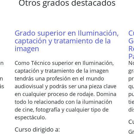
Otros grados destacados
Grado superior en Iluminación,
C
captación y tratamiento de la
G
imagen
R
P
en
Como Técnico superior en Iluminación,
No
captación y tratamiento de la imagen
gr
en
tendrás una profesión en el mundo
pr
ás
audiovisual y podrás ser una pieza clave
qu
en cualquier proceso de rodaje. Domina
pu
todo lo relacionado con la iluminación
ti
de cine, fotografía y cualquier tipo de
di
espectáculo.
Cu
Curso dirigido a:
Gr