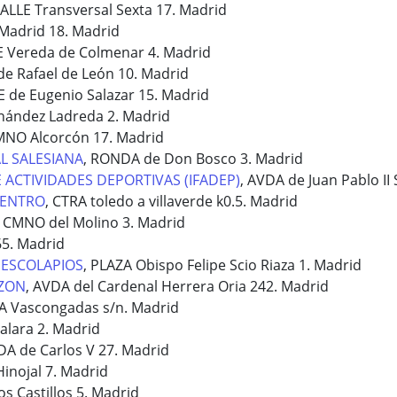
CALLE Transversal Sexta 17. Madrid
Madrid 18. Madrid
E Vereda de Colmenar 4. Madrid
de Rafael de León 10. Madrid
E de Eugenio Salazar 15. Madrid
rnández Ladreda 2. Madrid
MNO Alcorcón 17. Madrid
L SALESIANA
, RONDA de Don Bosco 3. Madrid
 ACTIVIDADES DEPORTIVAS (IFADEP)
, AVDA de Juan Pablo II
CENTRO
, CTRA toledo a villaverde k0.5. Madrid
, CMNO del Molino 3. Madrid
65. Madrid
 ESCOLAPIOS
, PLAZA Obispo Felipe Scio Riaza 1. Madrid
AZON
, AVDA del Cardenal Herrera Oria 242. Madrid
A Vascongadas s/n. Madrid
alara 2. Madrid
DA de Carlos V 27. Madrid
Hinojal 7. Madrid
os Castillos 5. Madrid