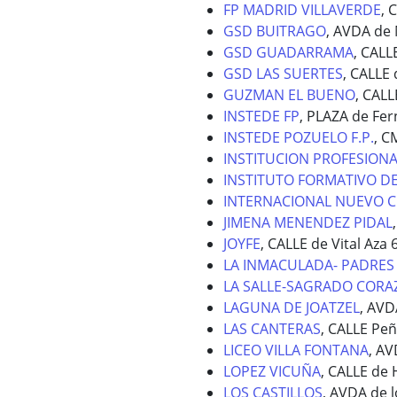
FP MADRID VILLAVERDE
, 
GSD BUITRAGO
, AVDA de 
GSD GUADARRAMA
, CALL
GSD LAS SUERTES
, CALLE 
GUZMAN EL BUENO
, CALL
INSTEDE FP
, PLAZA de Fe
INSTEDE POZUELO F.P.
, C
INSTITUCION PROFESIONA
INSTITUTO FORMATIVO DE
INTERNACIONAL NUEVO 
JIMENA MENENDEZ PIDAL
JOYFE
, CALLE de Vital Aza 
LA INMACULADA- PADRES
LA SALLE-SAGRADO COR
LAGUNA DE JOATZEL
, AVD
LAS CANTERAS
, CALLE Peñ
LICEO VILLA FONTANA
, AV
LOPEZ VICUÑA
, CALLE de 
LOS CASTILLOS
, AVDA de l