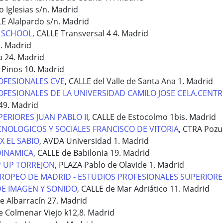
o Iglesias s/n. Madrid
LE Alalpardo s/n. Madrid
 SCHOOL
, CALLE Transversal 4 4. Madrid
2. Madrid
ia 24. Madrid
 Pinos 10. Madrid
OFESIONALES CVE
, CALLE del Valle de Santa Ana 1. Madrid
FESIONALES DE LA UNIVERSIDAD CAMILO JOSE CELA.CENTR
 49. Madrid
ERIORES JUAN PABLO II
, CALLE de Estocolmo 1bis. Madrid
NOLOGICOS Y SOCIALES FRANCISCO DE VITORIA
, CTRA Poz
X EL SABIO
, AVDA Universidad 1. Madrid
DINAMICA
, CALLE de Babilonia 19. Madrid
 UP TORREJON
, PLAZA Pablo de Olavide 1. Madrid
ROPEO DE MADRID - ESTUDIOS PROFESIONALES SUPERIORE
DE IMAGEN Y SONIDO
, CALLE de Mar Adriático 11. Madrid
de Albarracín 27. Madrid
e Colmenar Viejo k12,8. Madrid