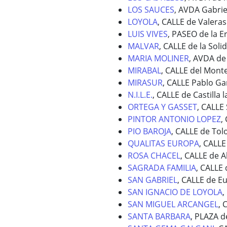
LOS SAUCES
, AVDA Gabrie
LOYOLA
, CALLE de Valeras
LUIS VIVES
, PASEO de la E
MALVAR
, CALLE de la Soli
MARIA MOLINER
, AVDA de
MIRABAL
, CALLE del Mont
MIRASUR
, CALLE Pablo Ga
N.I.L.E.
, CALLE de Castilla 
ORTEGA Y GASSET
, CALLE
PINTOR ANTONIO LOPEZ
,
PIO BAROJA
, CALLE de Tol
QUALITAS EUROPA
, CALLE
ROSA CHACEL
, CALLE de 
SAGRADA FAMILIA
, CALLE
SAN GABRIEL
, CALLE de E
SAN IGNACIO DE LOYOLA
,
SAN MIGUEL ARCANGEL
, 
SANTA BARBARA
, PLAZA d