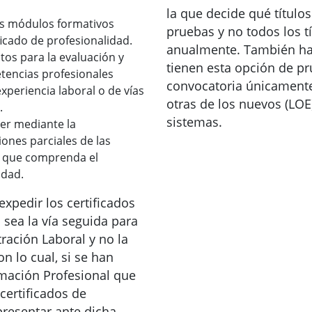
la que decide qué título
os módulos formativos
pruebas y no todos los t
ficado de profesionalidad.
anualmente. También h
os para la evaluación y
tienen esta opción de pr
tencias profesionales
convocatoria únicamente
experiencia laboral o de vías
otras de los nuevos (LOE
.
sistemas.
er mediante la
ones parciales de las
 que comprenda el
idad.
xpedir los certificados
 sea la vía seguida para
ración Laboral y no la
n lo cual, si se han
mación Profesional que
certificados de
presentar ante dicha