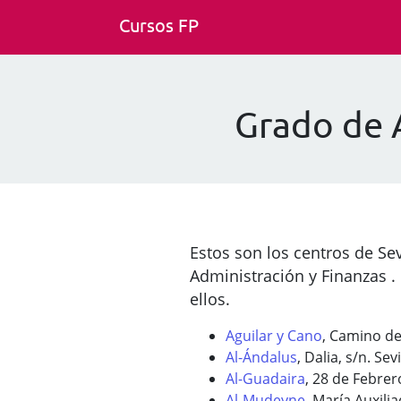
Cursos FP
Grado de A
Estos son los centros de Se
Administración y Finanzas .
ellos.
Aguilar y Cano
, Camino del
Al-Ándalus
, Dalia, s/n. Sevi
Al-Guadaira
, 28 de Febrero
Al-Mudeyne
, María Auxilia