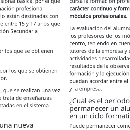
sional básica, por el que
cursa la formación profe
mación profesional
carácter continuo y form
lo están destinadas con
módulos profesionales.
de entre 15 y 17 años que
La evaluación del alumn
ación Secundaria
los profesores de los mó
centro, teniendo en cuen
or los que se obtienen
tutores de la empresa y e
actividades desarrollada
resultados de la observa
 por los que se obtienen
formación y la ejecución
ior.
puedan acordar entre el 
y la empresa.
, que se realizan una vez
se trata de enseñanzas
¿Cuál es el perio
ntadas en el sistema
permanecer un al
en un ciclo format
 una nueva
Puede permanecer como