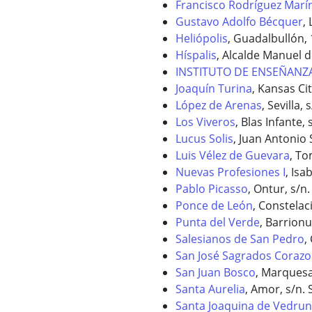
Francisco Rodríguez Marí
Gustavo Adolfo Bécquer
,
Heliópolis
, Guadalbullón, 1
Híspalis
, Alcalde Manuel de
INSTITUTO DE ENSEÑANZA
Joaquín Turina
, Kansas Cit
López de Arenas
, Sevilla, 
Los Viveros
, Blas Infante, 
Lucus Solis
, Juan Antonio 
Luis Vélez de Guevara
, To
Nuevas Profesiones I
, Isab
Pablo Picasso
, Ontur, s/n.
Ponce de León
, Constelac
Punta del Verde
, Barrionu
Salesianos de San Pedro
,
San José Sagrados Coraz
San Juan Bosco
, Marquesa 
Santa Aurelia
, Amor, s/n. S
Santa Joaquina de Vedru