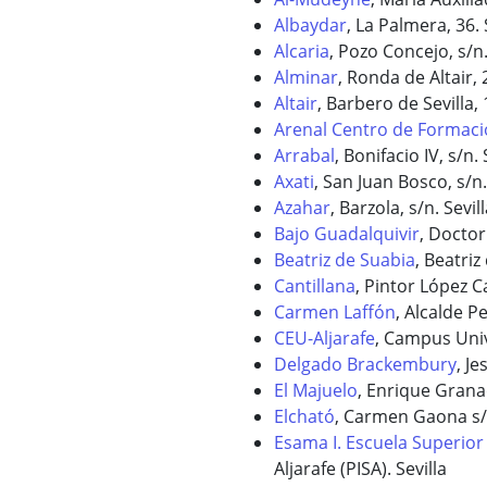
Albaydar
, La Palmera, 36. 
Alcaria
, Pozo Concejo, s/n.
Alminar
, Ronda de Altair, 2
Altair
, Barbero de Sevilla, 1
Arenal Centro de Formaci
Arrabal
, Bonifacio IV, s/n. 
Axati
, San Juan Bosco, s/n.
Azahar
, Barzola, s/n. Sevil
Bajo Guadalquivir
, Doctor 
Beatriz de Suabia
, Beatriz
Cantillana
, Pintor López Ca
Carmen Laffón
, Alcalde Pe
CEU-Aljarafe
, Campus Unive
Delgado Brackembury
, J
El Majuelo
, Enrique Granad
Elcható
, Carmen Gaona s/n
Esama I. Escuela Superior
Aljarafe (PISA). Sevilla