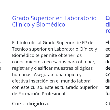
Grado Superior en Laboratorio
C
Clínico y Biomédico
d
r
El título oficial Grado Superior de FP de
El
Técnico superior en Laboratorio Clínico y
ec
Biomédico te permite obtener los
pr
s
conocimientos necesarios para obtener,
de
o
registrar y clasificar muestras bilógicas
de
humanas. Asegúrate una rápida y
Co
efectiva inserción en el mundo laboral
di
con este curso. Este es tu Grado Superior
te
de Formación Profesional.
fu
Curso dirigido a:
Cu