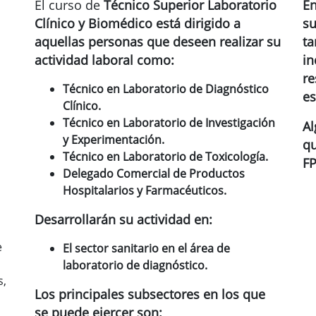
El curso de
Técnico Superior Laboratorio
En
Clínico y Biomédico está dirigido a
su
aquellas personas que deseen realizar su
ta
actividad laboral como:
in
re
Técnico en
Laboratorio de Diagnóstico
es
Clínico
.
Técnico en Laboratorio de Investigación
Al
y Experimentación.
qu
Técnico en Laboratorio de Toxicología.
FP
Delegado Comercial de Productos
Hospitalarios y Farmacéuticos.
Desarrollarán su actividad en:
e
El sector sanitario en el área de
laboratorio de diagnóstico.
s,
Los principales subsectores en los que
se puede ejercer son: