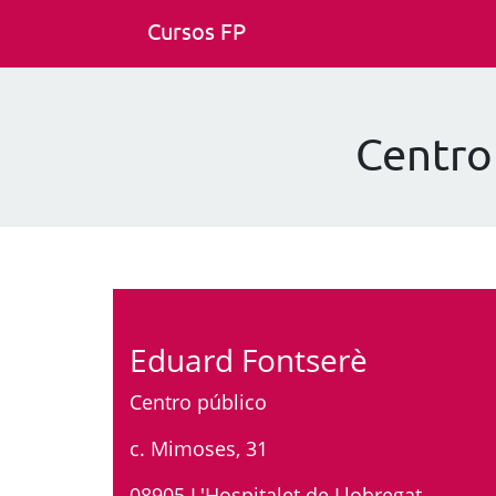
Cursos FP
Centro
Eduard Fontserè
Centro público
c. Mimoses, 31
08905 L'Hospitalet de Llobregat