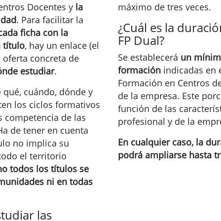
 Centros Docentes y
la
máximo de tres veces.
idad
. Para facilitar la
¿Cuál es la duraci
cada ficha con la
FP Dual?
título
, hay un enlace (el
Se establecerá
un mínimo
 oferta concreta de
formación
indicadas en el
nde estudiar
.
Formación en Centros de
e qué, cuándo, dónde y
de la empresa. Este por
en los ciclos formativos
función de las caracterí
s competencia de las
profesional y de la empr
 de tener en cuenta
En cualquier caso, la dur
ulo no implica su
podrá ampliarse hasta tr
odo el territorio
no todos los títulos se
omunidades ni en todas
udiar las