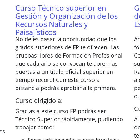
Curso Técnico superior en
G
Gestión y Organización de los
d
Recursos Naturales y
E
Paisajísticos
No dejes pasar la oportunidad que los
Ah
grados superiores de FP te ofrecen. Las
fo
pruebas libres de Formación Profesional
Co
que cada año se convocan te abren las
su
puertas a un título oficial superior en
Ra
tiempo récord! Con este curso a
a 
distancia podrás aprobar a la primera.
pe
qu
Curso dirigido a:
Cu
Gracias a este curso FP podrás ser
Técnico Superior rápidamente, pudiendo
Al
trabajar como:
ob
tos
te