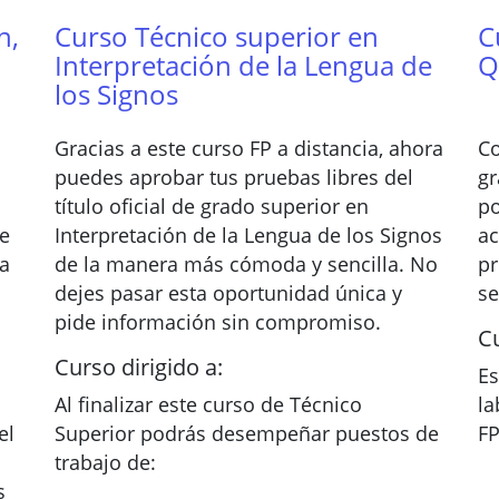
n,
Curso Técnico superior en
C
Interpretación de la Lengua de
Q
los Signos
Gracias a este curso FP a distancia, ahora
Co
puedes aprobar tus pruebas libres del
gr
título oficial de grado superior en
po
ve
Interpretación de la Lengua de los Signos
ac
na
de la manera más cómoda y sencilla. No
pr
dejes pasar esta oportunidad única y
se
pide información sin compromiso.
Cu
Curso dirigido a:
Es
Al finalizar este curso de Técnico
la
el
Superior podrás desempeñar puestos de
FP
trabajo de:
s