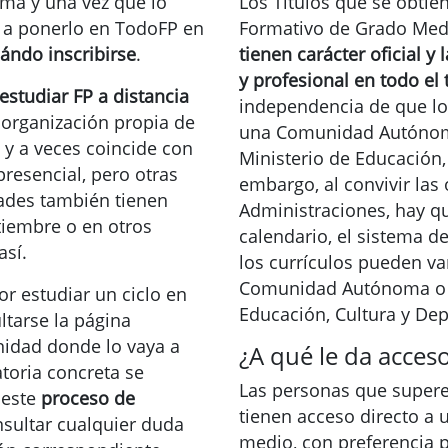
a y una vez que lo
Los Títulos que se obtien
 a ponerlo en TodoFP en
Formativo de Grado Med
ándo inscribirse
.
tienen carácter oficial 
y profesional en todo el 
 estudiar FP a distancia
independencia de que los
 organización propia de
una Comunidad Autónoma
 a veces coincide con
Ministerio de Educación,
presencial, pero otras
embargo, al convivir las 
ades también tienen
Administraciones, hay qu
tiembre o en otros
calendario, el sistema de
así.
los currículos pueden va
Comunidad Autónoma o d
r estudiar un ciclo en
Educación, Cultura y Dep
tarse la página
nidad donde lo vaya a
¿A qué le da acceso
atoria concreta se
Las personas que supere
a este
proceso de
tienen acceso directo a 
nsultar cualquier duda
medio, con preferencia p