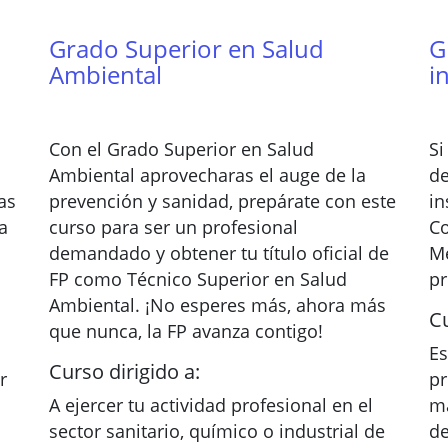
Grado Superior en Salud
G
Ambiental
i
Con el Grado Superior en Salud
Si
Ambiental aprovecharas el auge de la
de
as
prevención y sanidad, prepárate con este
in
a
curso para ser un profesional
Co
demandado y obtener tu título oficial de
Me
FP como Técnico Superior en Salud
pr
Ambiental. ¡No esperes más, ahora más
Cu
que nunca, la FP avanza contigo!
Es
Curso dirigido a:
r
pr
A ejercer tu actividad profesional en el
ma
sector sanitario, químico o industrial de
de