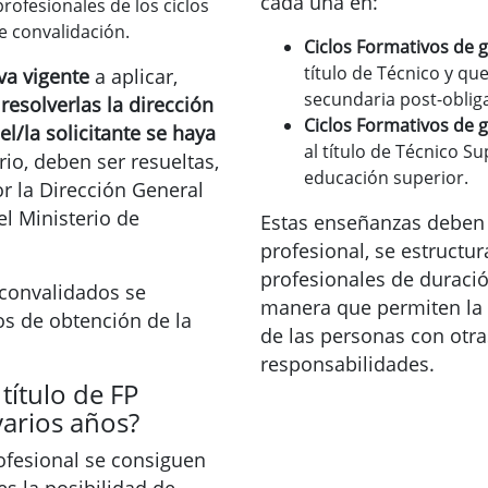
cada una en:
ofesionales de los ciclos
e convalidación.
Ciclos Formativos de 
título de Técnico y qu
va vigente
a aplicar,
secundaria post-obliga
resolverlas la dirección
Ciclos Formativos de 
l/la solicitante se haya
al título de Técnico S
rio, deben ser resueltas,
educación superior.
or la Dirección General
l Ministerio de
Estas enseñanzas deben 
profesional, se estruct
profesionales de duració
convalidados se
manera que permiten la c
tos de obtención de la
de las personas con otra
responsabilidades.
título de FP
arios años?
ofesional se consiguen