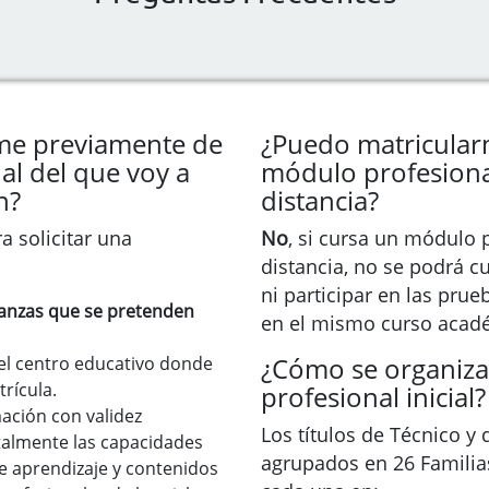
rme previamente de
¿Puedo matricular
l del que voy a
módulo profesional
n?
distancia?
a solicitar una
No
, si cursa un módulo 
distancia, no se podrá c
ni participar en las pru
ñanzas que se pretenden
en el mismo curso acad
¿Cómo se organiza
 del centro educativo donde
rícula.
profesional inicial?
ción con validez
Los títulos de Técnico y
talmente las capacidades
agrupados en 26 Familia
e aprendizaje y contenidos