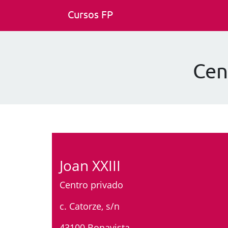
Cursos FP
Cen
Joan XXIII
Centro privado
c. Catorze, s/n
43100 Bonavista