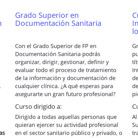
Grado Superior en
C
n
Documentación Sanitaria
I
l
Con el Grado Superior de FP en
Gr
Documentación Sanitaria podrás
pu
organizar, dirigir, gestionar, definir y
tí
evaluar todo el proceso de tratamiento
In
de la información y documentación de
de
.
cualquier clínica. ¿A qué esperas para
de
asegurarte un gran futuro profesional?
pi
Curso dirigido a:
Cu
Dirigido a todas aquellas personas que
Al
quieran ejercer su actividad profesional
Su
as
en el sector sanitario público y privado, o
tr