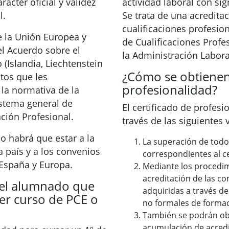
ácter oficial y validez
actividad laboral con sig
l.
Se trata de una acreditac
cualificaciones profesio
 la Unión Europea y
de Cualificaciones Profe
l Acuerdo sobre el
la Administración Labora
Islandia, Liechtenstein
¿Cómo se obtienen 
ctos que les
profesionalidad?
la normativa de la
istema general de
El certificado de profes
ción Profesional.
través de las siguientes v
o habrá que estar a la
La superación de todo
a país y a los convenios
correspondientes al ce
España y Europa.
Mediante los procedim
acreditación de las c
el alumnado que
adquiridas a través de 
mer curso de PCE o
no formales de formac
También se podrán ob
acumulación de acredi