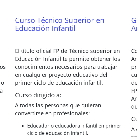
Curso Técnico Superior en
G
Educación Infantil
A
El título oficial FP de Técnico superior en
Co
Educación Infantil te permite obtener los
Am
tos
conocimientos necesarios para trabajar
pr
en cualquier proyecto educativo del
cu
lo
primer ciclo de educación infantil.
de
ra
FP
Curso dirigido a:
Am
A todas las personas que quieran
qu
convertirse en profesionales:
Cu
Educador o educadora infantil en primer
A 
ciclo de educación infantil.