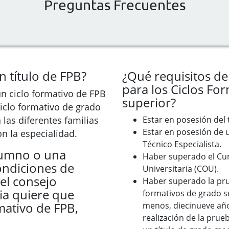
Preguntas Frecuentes
n título de FPB?
¿Qué requisitos de
para los Ciclos Fo
n ciclo formativo de FPB
superior?
ciclo formativo de grado
las diferentes familias
Estar en posesión del t
Estar en posesión de u
n la especialidad.
Técnico Especialista.
lumno o una
Haber superado el Cu
ondiciones de
Universitaria (COU).
el consejo
Haber superado la pru
lia quiere que
formativos de grado su
mativo de FPB,
menos, diecinueve año
realización de la prueb