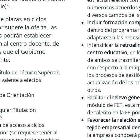
estrecha relación con 
io)*.
numerosos acuerdos y
diversos campos del s
 plazas en ciclos
Incluir formación co
 supere la oferta, las
dentro del programa f
s podrán establecer
adaptarse a las neces
 al centro docente, de
Intensificar la
retroali
s que el Gobierno
centro educativo
, en 
nte.
de ambos se trasmiten
con respecto a la maqu
ítulo de Técnico Superior,
los procesos de gestió
ivalente a efectos
actualización de los p
otros.
de Orientación
Facilitar el
relevo gene
módulo de FCT, esta 
quier Titulación
de talento en la FP po
e.
Favorecer la relación e
 de acceso a ciclos
tejido empresarial de
ior (se requiere tener al
la empresa conocerá 