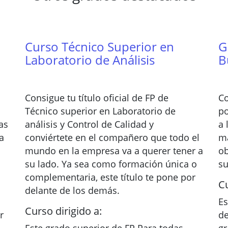
Curso Técnico Superior en
G
Laboratorio de Análisis
B
Consigue tu título oficial de FP de
Co
Técnico superior en Laboratorio de
po
as
análisis y Control de Calidad y
a 
a
conviértete en el compañero que todo el
m
mundo en la empresa va a querer tener a
ob
su lado. Ya sea como formación única o
su
complementaria, este título te pone por
Cu
delante de los demás.
Es
Curso dirigido a:
r
de