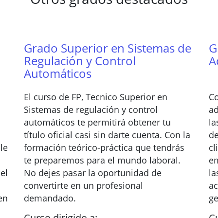
Grado Superior en Sistemas de
G
Regulación y Control
A
Automáticos
El curso de FP, Tecnico Superior en
Co
Sistemas de regulación y control
ad
a
automáticos te permitirá obtener tu
la
título oficial casi sin darte cuenta. Con la
de
le
formación teórico-práctica que tendrás
cl
te preparemos para el mundo laboral.
em
el
No dejes pasar la oportunidad de
la
convertirte en un profesional
ac
en
demandado.
ge
Curso dirigido a:
Cu