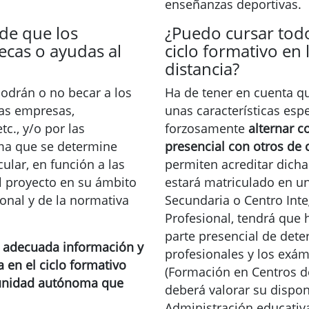
enseñanzas deportivas.
 de que los
¿Puedo cursar tod
ecas o ayudas al
ciclo formativo en
distancia?
odrán o no becar a los
Ha de tener en cuenta q
las empresas,
unas características esp
tc., y/o por las
forzosamente
alternar c
rma que se determine
presencial con otros de 
ular, en función a las
permiten acreditar dich
el proyecto en su ámbito
estará matriculado en un
sional y de la normativa
Secundaria o Centro Int
Profesional, tendrá que ha
parte presencial de de
la adecuada información y
profesionales y los exám
a en el ciclo formativo
(Formación en Centros de
unidad autónoma que
deberá valorar su disponi
Administración educativ