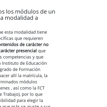
os los módulos de un
 la modalidad a
ue esta modalidad tiene
ecíficas que requieren
ontenidos de carácter no
carácter presencial
que
as competencias y que
 Instituto de Educación
egrado de Formación
cer allí la matrícula, la
terminados módulos
enes , así como la FCT
 Trabajo), por lo que
bilidad para elegir la
a que más se ajuste a sus