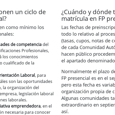
nen un ciclo de
¿Cuándo y dónde t
al?
matrícula en FP pr
uyen como mínimo los
Las fechas de preinscrip
onales:
todo lo relativo al pro
(tasas, cupos, notas de c
dades de competencia
del
de cada Comunidad Autó
ificaciones Profesionales,
hacen público procedem
á los conocimientos
el apartado denominad
o cualificado de la
Normalmente el plazo de
ientación Laboral
, para
FP presencial es en el s
áles son las oportunidades
pero esta fecha es variab
, la organización del
organización propia de
 empresa, legislación laboral
Algunas comunidades ta
ones laborales.
extraordinario en septi
ciativa emprendedora
, en el
así.
ión necesaria para conocer