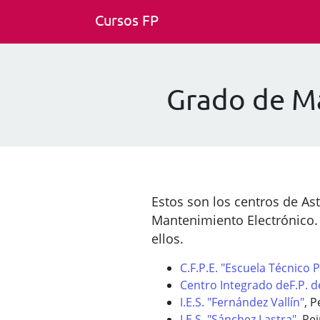
Cursos FP
Grado de Ma
Estos son los centros de As
Mantenimiento Electrónico.
ellos.
C.F.P.E. "Escuela Técnico 
Centro Integrado deF.P. 
I.E.S. "Fernández Vallín"
, P
I.E.S. "Sánchez Lastra"
, Re