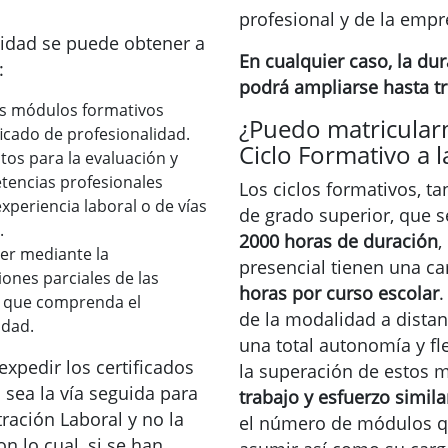
profesional y de la empr
alidad se puede obtener a
En cualquier caso, la dur
:
podrá ampliarse hasta tr
os módulos formativos
¿Puedo matricular
ficado de profesionalidad.
Ciclo Formativo a l
os para la evaluación y
tencias profesionales
Los ciclos formativos, 
experiencia laboral o de vías
de grado superior, que s
.
2000 horas de duración
,
er mediante la
presencial tienen una c
ones parciales de las
horas por curso escolar
.
 que comprenda el
de la modalidad a distan
idad.
una total autonomía y fle
xpedir los certificados
la superación de estos 
 sea la vía seguida para
trabajo y esfuerzo simila
ración Laboral y no la
el número de módulos q
n lo cual, si se han