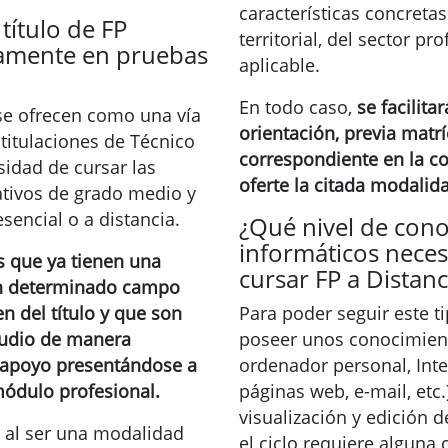
características concreta
título de FP
territorial, del sector pr
mente en pruebas
aplicable.
En todo caso,
se facilit
se ofrecen como una vía
orientación, previa matrí
 titulaciones de Técnico
correspondiente en la 
sidad de cursar las
oferte la citada modalid
tivos de grado medio y
sencial o a distancia.
¿Qué nivel de con
informáticos neces
s que ya tienen una
cursar FP a Distanc
un determinado campo
n del título y que son
Para poder seguir este 
tudio de manera
poseer unos conocimient
e apoyo presentándose a
ordenador personal, Int
ódulo profesional.
páginas web, e-mail, etc
visualización y edición de
, al ser una modalidad
el ciclo requiere alguna