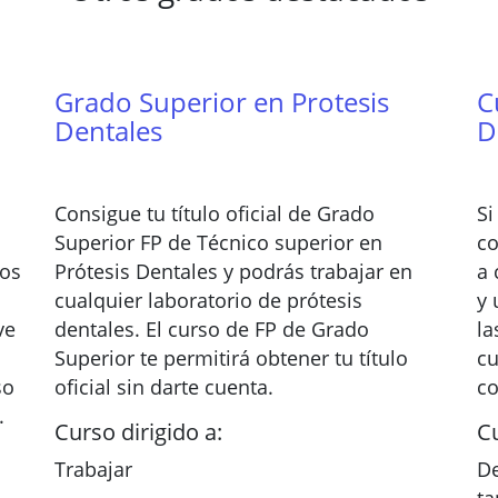
Grado Superior en Protesis
C
Dentales
D
Consigue tu título oficial de Grado
Si
Superior FP de Técnico superior en
co
tos
Prótesis Dentales y podrás trabajar en
a 
cualquier laboratorio de prótesis
y 
ve
dentales. El curso de FP de Grado
la
Superior te permitirá obtener tu título
cu
so
oficial sin darte cuenta.
co
.
Curso dirigido a:
Cu
Trabajar
De