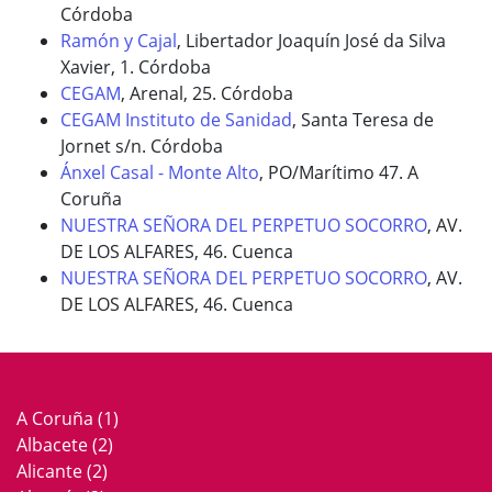
Córdoba
Ramón y Cajal
, Libertador Joaquín José da Silva
Xavier, 1. Córdoba
CEGAM
, Arenal, 25. Córdoba
CEGAM Instituto de Sanidad
, Santa Teresa de
Jornet s/n. Córdoba
Ánxel Casal - Monte Alto
, PO/Marítimo 47. A
Coruña
NUESTRA SEÑORA DEL PERPETUO SOCORRO
, AV.
DE LOS ALFARES, 46. Cuenca
NUESTRA SEÑORA DEL PERPETUO SOCORRO
, AV.
DE LOS ALFARES, 46. Cuenca
A Coruña
(1)
Albacete
(2)
Alicante
(2)