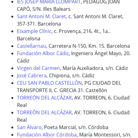
IES JOSEP MARIA LLOMPART
, PEDAGOG JOAN
CAPÓ, S/N. Illes Balears
Sant Antoni M. Claret
, c. Sant Antoni M. Claret,
357-371. Barcelona
Eixample Clínic
, c. Provença, 216, 4t., 1a..
Barcelona
Castellarnau
, Carretera N-150, Km. 15. Barcelona
Fundación Albor Cádiz
, Ingeniero Ángel Mayo, 20.
Cádiz
Virgen del Carmen
, María Auxiliadora, s/n. Cádiz
José Cabrera
, Chipiona, s/n. Cádiz
CEU SAN PABLO CASTELLÓN
, PG CIUDAD DEL
TRANSPORTE II, C. GRECIA 31. Castellón
TORREÓN DEL ALCÁZAR
, AV. TORREON, 6. Ciudad
Real
TORREÓN DEL ALCÁZAR
, AV. TORREON, 6. Ciudad
Real
San Álvaro
, Poeta Marcial, s/n. Córdoba
Fundación Albor Córdoba
, María Montessori, s/n.