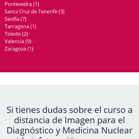
Pontevedra
(1)
Santa Cruz de Tenerife
(3)
Sevilla
(7)
Tarragona
(1)
Toledo
(2)
Valencia
(9)
Zaragoza
(1)
Si tienes dudas sobre el curso a
distancia de Imagen para el
Diagnóstico y Medicina Nuclear