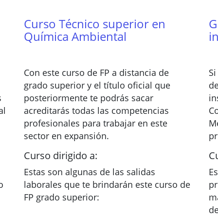
Curso Técnico superior en
G
Química Ambiental
i
Con este curso de FP a distancia de
Si
grado superior y el título oficial que
de
s
posteriormente te podrás sacar
in
al
acreditarás todas las competencias
Co
profesionales para trabajar en este
Me
sector en expansión.
pr
Curso dirigido a:
Cu
Estas son algunas de las salidas
Es
o
laborales que te brindarán este curso de
pr
FP grado superior:
ma
de